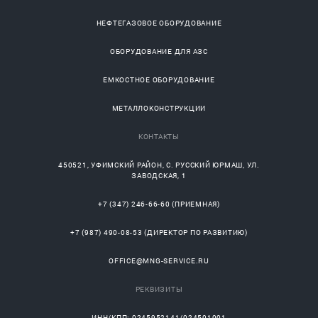
НЕФТЕГАЗОВОЕ ОБОРУДОВАНИЕ
ОБОРУДОВАНИЕ ДЛЯ АЗС
ЕМКОСТНОЕ ОБОРУДОВАНИЕ
МЕТАЛЛОКОНСТРУКЦИИ
КОНТАКТЫ
450521
,
УФИМСКИЙ РАЙОН
, С.
РУССКИЙ ЮРМАШ
, УЛ.
ЗАВОДСКАЯ, 1
+7 (347) 246-66-60
(ПРИЕМНАЯ)
+7 (987) 490-08-53
(ДИРЕКТОР ПО РАЗВИТИЮ)
OFFICE@MNG-SERVICE.RU
РЕКВИЗИТЫ
ИНН/КПП: 0245952141/024501001