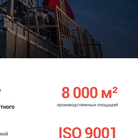
8 000
м²
е
производственных площадей
ртного
ISO 9001
нной