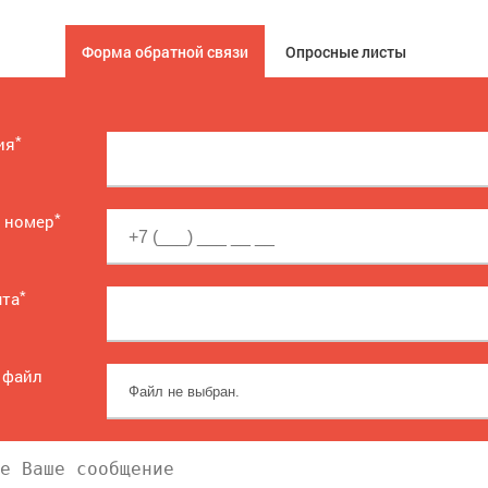
Форма обратной связи
Опросные листы
*
ия
*
 номер
*
чта
 файл