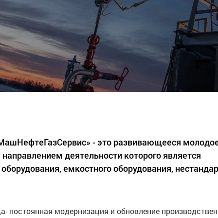
«МашНефтеГазСервис» - это развивающееся молодо
 направлением деятельности которого является
 оборудования, емкостного оборудования, нестанда
а- постоянная модернизация и обновление производстве