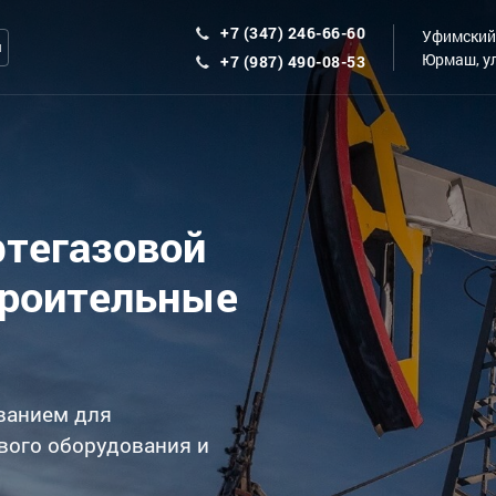
+7 (347) 246-66-60
Уфимский 
ы
Юрмаш, ул
+7 (987) 490-08-53
фтегазовой
троительные
ванием для
вого оборудования и