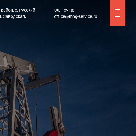
район, с. Русский
Эл. почта:
. Заводская, 1
office@mng-service.ru