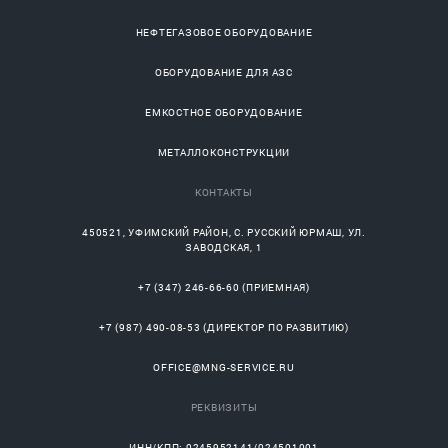
НЕФТЕГАЗОВОЕ ОБОРУДОВАНИЕ
ОБОРУДОВАНИЕ ДЛЯ АЗС
ЕМКОСТНОЕ ОБОРУДОВАНИЕ
МЕТАЛЛОКОНСТРУКЦИИ
КОНТАКТЫ
450521
,
УФИМСКИЙ РАЙОН
, С.
РУССКИЙ ЮРМАШ
, УЛ.
ЗАВОДСКАЯ, 1
+7 (347) 246-66-60
(ПРИЕМНАЯ)
+7 (987) 490-08-53
(ДИРЕКТОР ПО РАЗВИТИЮ)
OFFICE@MNG-SERVICE.RU
РЕКВИЗИТЫ
ИНН/КПП: 0245952141/024501001