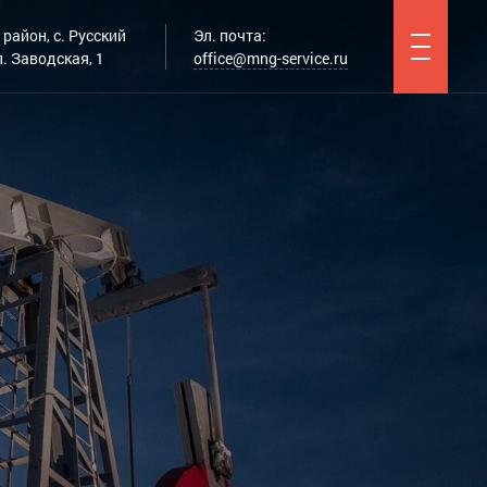
район, с. Русский
Эл. почта:
. Заводская, 1
office@mng-service.ru