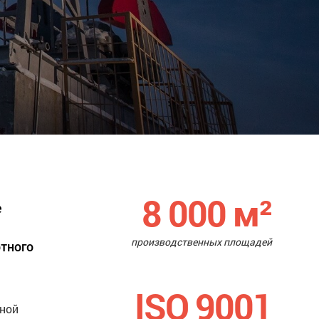
8 000
м²
е
производственных площадей
ртного
ISO 9001
нной