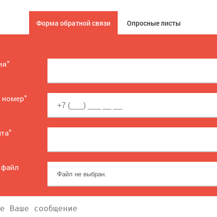
Форма обратной связи
Опросные листы
*
ия
*
 номер
*
чта
 файл