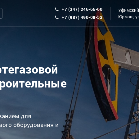
+7 (347) 246-66-60
Уфимский 
ы
Юрмаш, ул
+7 (987) 490-08-53
фтегазовой
троительные
ванием для
вого оборудования и