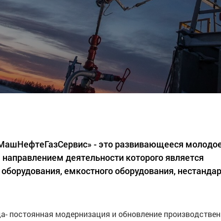
«МашНефтеГазСервис» - это развивающееся молодо
 направлением деятельности которого является
 оборудования, емкостного оборудования, нестанда
а- постоянная модернизация и обновление производстве