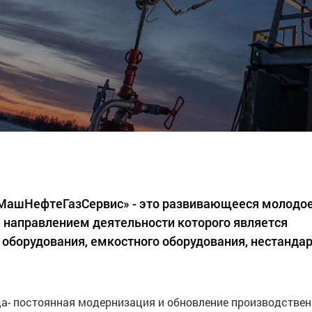
«МашНефтеГазСервис» - это развивающееся молодо
 направлением деятельности которого является
 оборудования, емкостного оборудования, нестанда
а- постоянная модернизация и обновление производстве