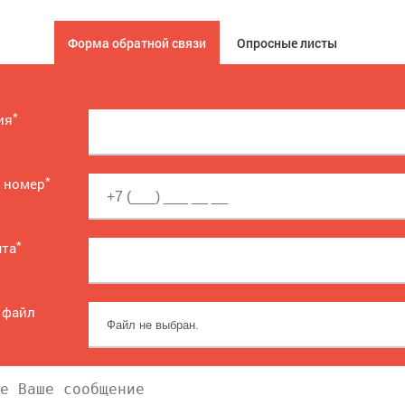
Форма обратной связи
Опросные листы
*
ия
*
 номер
*
чта
 файл