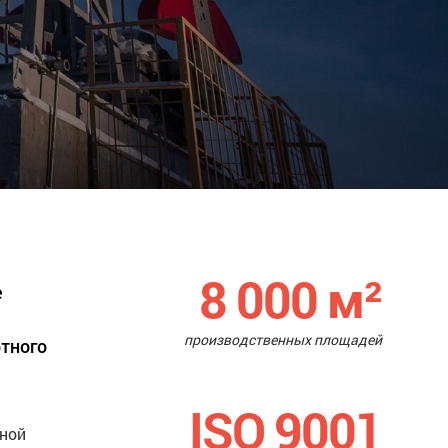
8 000
м²
е
производственных площадей
ртного
ISO 9001
нной