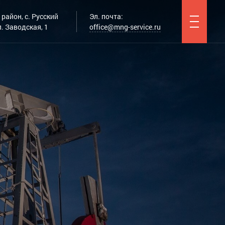
район, с. Русский
Эл. почта:
. Заводская, 1
office@mng-service.ru