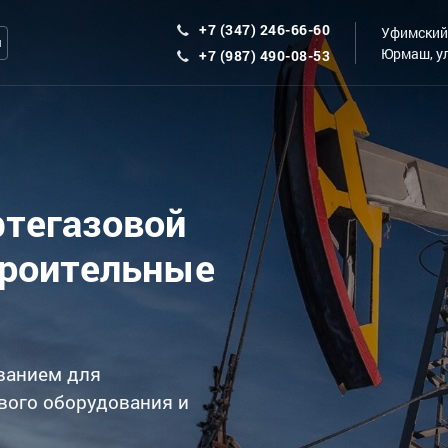
+7 (347) 246-66-60
Уфимский 
ы
Юрмаш, ул
+7 (987) 490-08-53
фтегазовой
троительные
ванием для
вого оборудования и