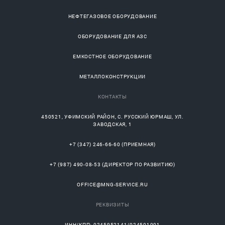
НЕФТЕГАЗОВОЕ ОБОРУДОВАНИЕ
ОБОРУДОВАНИЕ ДЛЯ АЗС
ЕМКОСТНОЕ ОБОРУДОВАНИЕ
МЕТАЛЛОКОНСТРУКЦИИ
КОНТАКТЫ
450521
,
УФИМСКИЙ РАЙОН
, С.
РУССКИЙ ЮРМАШ
, УЛ.
ЗАВОДСКАЯ, 1
+7 (347) 246-66-60
(ПРИЕМНАЯ)
+7 (987) 490-08-53
(ДИРЕКТОР ПО РАЗВИТИЮ)
OFFICE@MNG-SERVICE.RU
РЕКВИЗИТЫ
ИНН/КПП: 0245952141/024501001