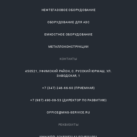
НЕФТЕГАЗОВОЕ ОБОРУДОВАНИЕ
ОБОРУДОВАНИЕ ДЛЯ АЗС
ЕМКОСТНОЕ ОБОРУДОВАНИЕ
МЕТАЛЛОКОНСТРУКЦИИ
КОНТАКТЫ
450521
,
УФИМСКИЙ РАЙОН
, С.
РУССКИЙ ЮРМАШ
, УЛ.
ЗАВОДСКАЯ, 1
+7 (347) 246-66-60
(ПРИЕМНАЯ)
+7 (987) 490-08-53
(ДИРЕКТОР ПО РАЗВИТИЮ)
OFFICE@MNG-SERVICE.RU
РЕКВИЗИТЫ
ИНН/КПП: 0245952141/024501001