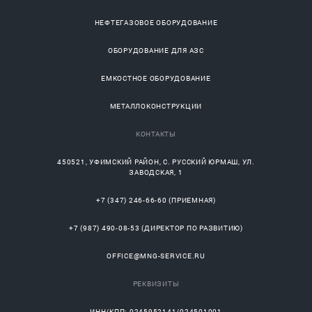
НЕФТЕГАЗОВОЕ ОБОРУДОВАНИЕ
ОБОРУДОВАНИЕ ДЛЯ АЗС
ЕМКОСТНОЕ ОБОРУДОВАНИЕ
МЕТАЛЛОКОНСТРУКЦИИ
КОНТАКТЫ
450521
,
УФИМСКИЙ РАЙОН
, С.
РУССКИЙ ЮРМАШ
, УЛ.
ЗАВОДСКАЯ, 1
+7 (347) 246-66-60
(ПРИЕМНАЯ)
+7 (987) 490-08-53
(ДИРЕКТОР ПО РАЗВИТИЮ)
OFFICE@MNG-SERVICE.RU
РЕКВИЗИТЫ
ИНН/КПП: 0245952141/024501001