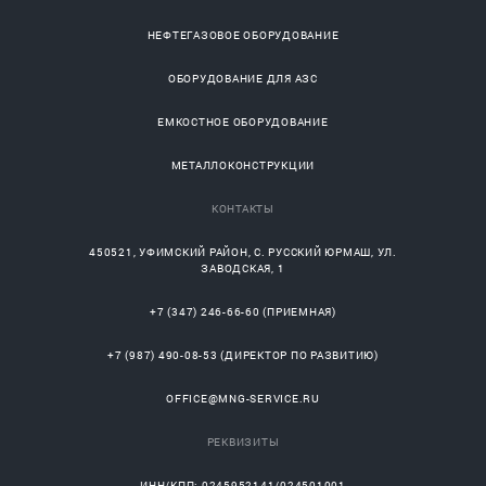
НЕФТЕГАЗОВОЕ ОБОРУДОВАНИЕ
ОБОРУДОВАНИЕ ДЛЯ АЗС
ЕМКОСТНОЕ ОБОРУДОВАНИЕ
МЕТАЛЛОКОНСТРУКЦИИ
КОНТАКТЫ
450521
,
УФИМСКИЙ РАЙОН
, С.
РУССКИЙ ЮРМАШ
, УЛ.
ЗАВОДСКАЯ, 1
+7 (347) 246-66-60
(ПРИЕМНАЯ)
+7 (987) 490-08-53
(ДИРЕКТОР ПО РАЗВИТИЮ)
OFFICE@MNG-SERVICE.RU
РЕКВИЗИТЫ
ИНН/КПП: 0245952141/024501001