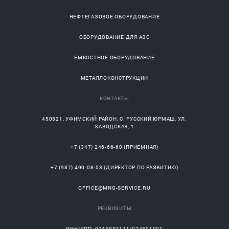
НЕФТЕГАЗОВОЕ ОБОРУДОВАНИЕ
ОБОРУДОВАНИЕ ДЛЯ АЗС
ЕМКОСТНОЕ ОБОРУДОВАНИЕ
МЕТАЛЛОКОНСТРУКЦИИ
КОНТАКТЫ
450521
,
УФИМСКИЙ РАЙОН
, С.
РУССКИЙ ЮРМАШ
, УЛ.
ЗАВОДСКАЯ, 1
+7 (347) 246-66-60
(ПРИЕМНАЯ)
+7 (987) 490-08-53
(ДИРЕКТОР ПО РАЗВИТИЮ)
OFFICE@MNG-SERVICE.RU
РЕКВИЗИТЫ
ИНН/КПП: 0245952141/024501001