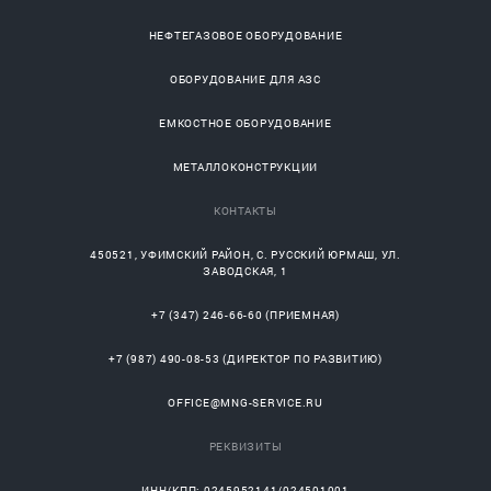
НЕФТЕГАЗОВОЕ ОБОРУДОВАНИЕ
ОБОРУДОВАНИЕ ДЛЯ АЗС
ЕМКОСТНОЕ ОБОРУДОВАНИЕ
МЕТАЛЛОКОНСТРУКЦИИ
КОНТАКТЫ
450521
,
УФИМСКИЙ РАЙОН
, С.
РУССКИЙ ЮРМАШ
, УЛ.
ЗАВОДСКАЯ, 1
+7 (347) 246-66-60
(ПРИЕМНАЯ)
+7 (987) 490-08-53
(ДИРЕКТОР ПО РАЗВИТИЮ)
OFFICE@MNG-SERVICE.RU
РЕКВИЗИТЫ
ИНН/КПП: 0245952141/024501001