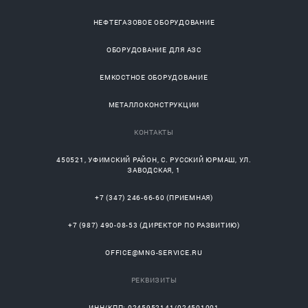
НЕФТЕГАЗОВОЕ ОБОРУДОВАНИЕ
ОБОРУДОВАНИЕ ДЛЯ АЗС
ЕМКОСТНОЕ ОБОРУДОВАНИЕ
МЕТАЛЛОКОНСТРУКЦИИ
КОНТАКТЫ
450521
,
УФИМСКИЙ РАЙОН
, С.
РУССКИЙ ЮРМАШ
, УЛ.
ЗАВОДСКАЯ, 1
+7 (347) 246-66-60
(ПРИЕМНАЯ)
+7 (987) 490-08-53
(ДИРЕКТОР ПО РАЗВИТИЮ)
OFFICE@MNG-SERVICE.RU
РЕКВИЗИТЫ
ИНН/КПП: 0245952141/024501001