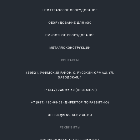
НЕФТЕГАЗОВОЕ ОБОРУДОВАНИЕ
ОБОРУДОВАНИЕ ДЛЯ АЗС
ЕМКОСТНОЕ ОБОРУДОВАНИЕ
МЕТАЛЛОКОНСТРУКЦИИ
КОНТАКТЫ
450521
,
УФИМСКИЙ РАЙОН
, С.
РУССКИЙ ЮРМАШ
, УЛ.
ЗАВОДСКАЯ, 1
+7 (347) 246-66-60
(ПРИЕМНАЯ)
+7 (987) 490-08-53
(ДИРЕКТОР ПО РАЗВИТИЮ)
OFFICE@MNG-SERVICE.RU
РЕКВИЗИТЫ
ИНН/КПП: 0245952141/024501001