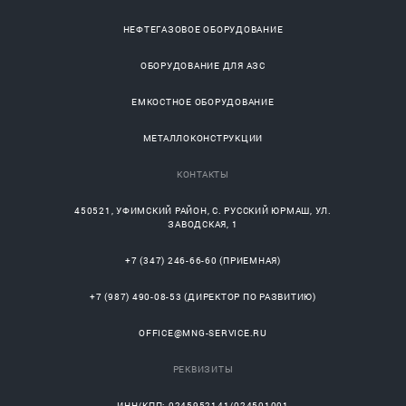
НЕФТЕГАЗОВОЕ ОБОРУДОВАНИЕ
ОБОРУДОВАНИЕ ДЛЯ АЗС
ЕМКОСТНОЕ ОБОРУДОВАНИЕ
МЕТАЛЛОКОНСТРУКЦИИ
КОНТАКТЫ
450521
,
УФИМСКИЙ РАЙОН
, С.
РУССКИЙ ЮРМАШ
, УЛ.
ЗАВОДСКАЯ, 1
+7 (347) 246-66-60
(ПРИЕМНАЯ)
+7 (987) 490-08-53
(ДИРЕКТОР ПО РАЗВИТИЮ)
OFFICE@MNG-SERVICE.RU
РЕКВИЗИТЫ
ИНН/КПП: 0245952141/024501001