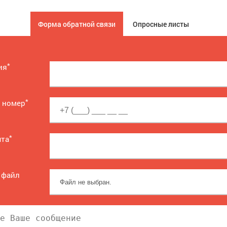
Форма обратной связи
Опросные листы
*
ия
*
 номер
*
чта
 файл