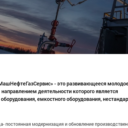
«МашНефтеГазСервис» - это развивающееся молодо
 направлением деятельности которого является
 оборудования, емкостного оборудования, нестанда
а- постоянная модернизация и обновление производстве