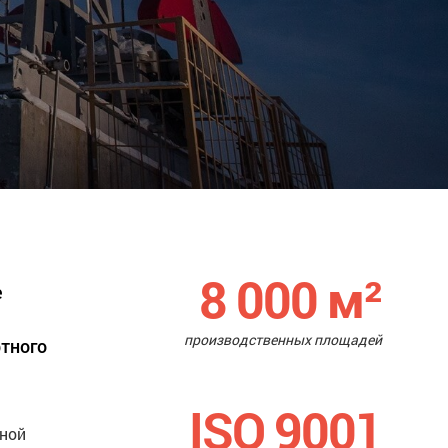
8 000
м²
е
производственных площадей
ртного
ISO 9001
нной