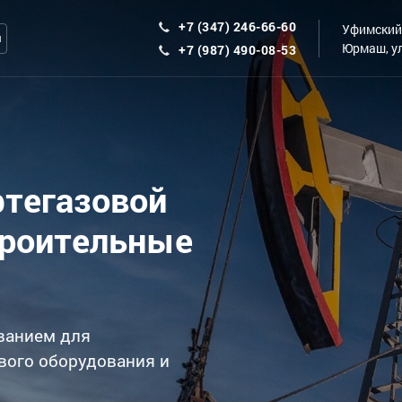
+7 (347) 246-66-60
Уфимский 
ы
Юрмаш, ул
+7 (987) 490-08-53
фтегазовой
троительные
ванием для
вого оборудования и