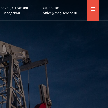
район, с. Русский
Эл. почта:
. Заводская, 1
office@mng-service.ru