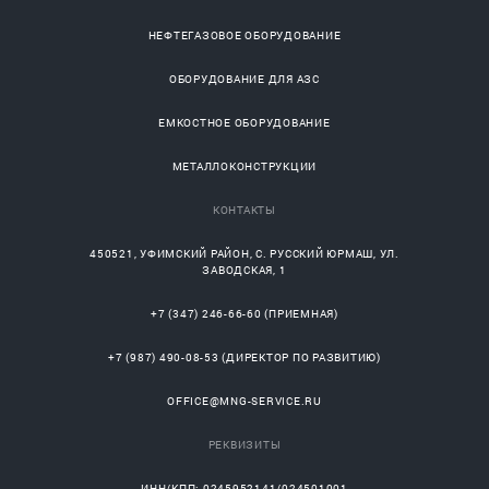
НЕФТЕГАЗОВОЕ ОБОРУДОВАНИЕ
ОБОРУДОВАНИЕ ДЛЯ АЗС
ЕМКОСТНОЕ ОБОРУДОВАНИЕ
МЕТАЛЛОКОНСТРУКЦИИ
КОНТАКТЫ
450521
,
УФИМСКИЙ РАЙОН
, С.
РУССКИЙ ЮРМАШ
, УЛ.
ЗАВОДСКАЯ, 1
+7 (347) 246-66-60
(ПРИЕМНАЯ)
+7 (987) 490-08-53
(ДИРЕКТОР ПО РАЗВИТИЮ)
OFFICE@MNG-SERVICE.RU
РЕКВИЗИТЫ
ИНН/КПП: 0245952141/024501001