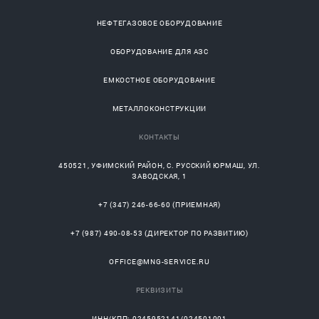
НЕФТЕГАЗОВОЕ ОБОРУДОВАНИЕ
ОБОРУДОВАНИЕ ДЛЯ АЗС
ЕМКОСТНОЕ ОБОРУДОВАНИЕ
МЕТАЛЛОКОНСТРУКЦИИ
КОНТАКТЫ
450521
,
УФИМСКИЙ РАЙОН
, С.
РУССКИЙ ЮРМАШ
, УЛ.
ЗАВОДСКАЯ, 1
+7 (347) 246-66-60
(ПРИЕМНАЯ)
+7 (987) 490-08-53
(ДИРЕКТОР ПО РАЗВИТИЮ)
OFFICE@MNG-SERVICE.RU
РЕКВИЗИТЫ
ИНН/КПП: 0245952141/024501001