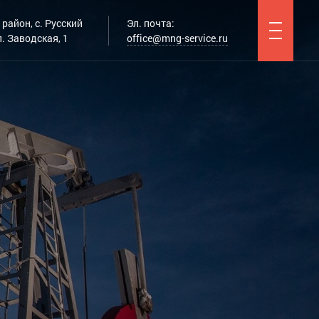
район, с. Русский
Эл. почта:
. Заводская, 1
office@mng-service.ru