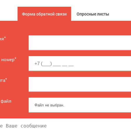
Форма обратной связи
Опросные листы
*
ия
*
 номер
*
чта
 файл