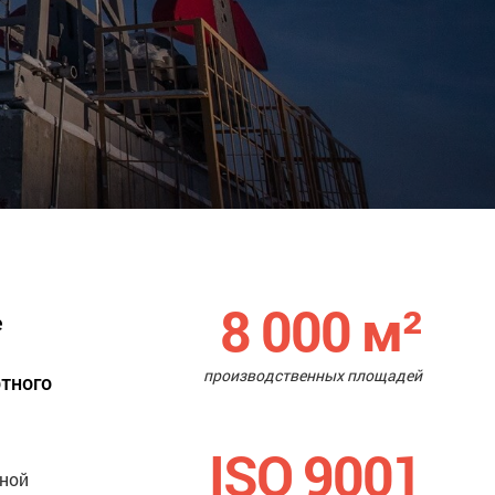
8 000
м²
е
производственных площадей
ртного
ISO 9001
нной