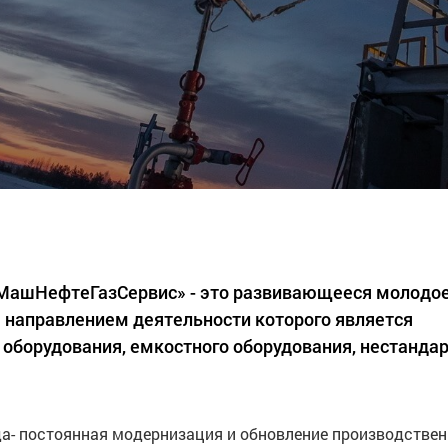
«МашНефтеГазСервис» - это развивающееся молодо
 направлением деятельности которого является
 оборудования, емкостного оборудования, нестанда
а- постоянная модернизация и обновление производстве