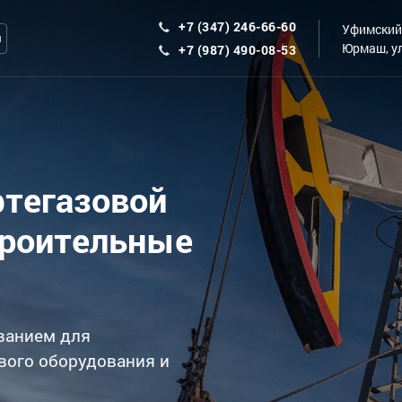
+7 (347) 246-66-60
Уфимский 
ы
Юрмаш, ул
+7 (987) 490-08-53
фтегазовой
троительные
ванием для
вого оборудования и