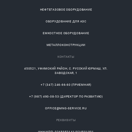
НЕФТЕГАЗОВОЕ ОБОРУДОВАНИЕ
ОБОРУДОВАНИЕ ДЛЯ АЗС
ЕМКОСТНОЕ ОБОРУДОВАНИЕ
МЕТАЛЛОКОНСТРУКЦИИ
КОНТАКТЫ
450521
,
УФИМСКИЙ РАЙОН
, С.
РУССКИЙ ЮРМАШ
, УЛ.
ЗАВОДСКАЯ, 1
+7 (347) 246-66-60
(ПРИЕМНАЯ)
+7 (987) 490-08-53
(ДИРЕКТОР ПО РАЗВИТИЮ)
OFFICE@MNG-SERVICE.RU
РЕКВИЗИТЫ
ИНН/КПП: 0245952141/024501001