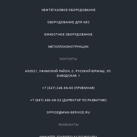
НЕФТЕГАЗОВОЕ ОБОРУДОВАНИЕ
ОБОРУДОВАНИЕ ДЛЯ АЗС
ЕМКОСТНОЕ ОБОРУДОВАНИЕ
МЕТАЛЛОКОНСТРУКЦИИ
КОНТАКТЫ
450521
,
УФИМСКИЙ РАЙОН
, С.
РУССКИЙ ЮРМАШ
, УЛ.
ЗАВОДСКАЯ, 1
+7 (347) 246-66-60
(ПРИЕМНАЯ)
+7 (987) 490-08-53
(ДИРЕКТОР ПО РАЗВИТИЮ)
OFFICE@MNG-SERVICE.RU
РЕКВИЗИТЫ
ИНН/КПП: 0245952141/024501001