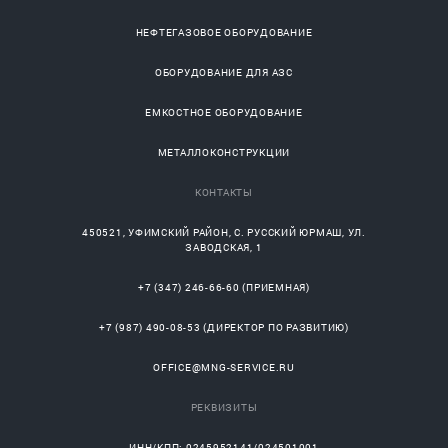
НЕФТЕГАЗОВОЕ ОБОРУДОВАНИЕ
ОБОРУДОВАНИЕ ДЛЯ АЗС
ЕМКОСТНОЕ ОБОРУДОВАНИЕ
МЕТАЛЛОКОНСТРУКЦИИ
КОНТАКТЫ
450521
,
УФИМСКИЙ РАЙОН
, С.
РУССКИЙ ЮРМАШ
, УЛ.
ЗАВОДСКАЯ, 1
+7 (347) 246-66-60
(ПРИЕМНАЯ)
+7 (987) 490-08-53
(ДИРЕКТОР ПО РАЗВИТИЮ)
OFFICE@MNG-SERVICE.RU
РЕКВИЗИТЫ
ИНН/КПП: 0245952141/024501001