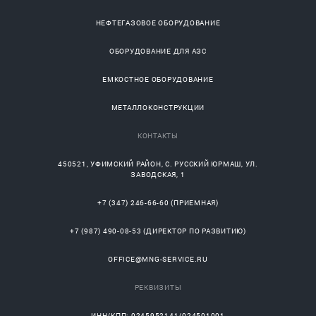
НЕФТЕГАЗОВОЕ ОБОРУДОВАНИЕ
ОБОРУДОВАНИЕ ДЛЯ АЗС
ЕМКОСТНОЕ ОБОРУДОВАНИЕ
МЕТАЛЛОКОНСТРУКЦИИ
КОНТАКТЫ
450521
,
УФИМСКИЙ РАЙОН
, С.
РУССКИЙ ЮРМАШ
, УЛ.
ЗАВОДСКАЯ, 1
+7 (347) 246-66-60
(ПРИЕМНАЯ)
+7 (987) 490-08-53
(ДИРЕКТОР ПО РАЗВИТИЮ)
OFFICE@MNG-SERVICE.RU
РЕКВИЗИТЫ
ИНН/КПП: 0245952141/024501001