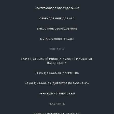
НЕФТЕГАЗОВОЕ ОБОРУДОВАНИЕ
ОБОРУДОВАНИЕ ДЛЯ АЗС
ЕМКОСТНОЕ ОБОРУДОВАНИЕ
МЕТАЛЛОКОНСТРУКЦИИ
КОНТАКТЫ
450521
,
УФИМСКИЙ РАЙОН
, С.
РУССКИЙ ЮРМАШ
, УЛ.
ЗАВОДСКАЯ, 1
+7 (347) 246-66-60
(ПРИЕМНАЯ)
+7 (987) 490-08-53
(ДИРЕКТОР ПО РАЗВИТИЮ)
OFFICE@MNG-SERVICE.RU
РЕКВИЗИТЫ
ИНН/КПП: 0245952141/024501001