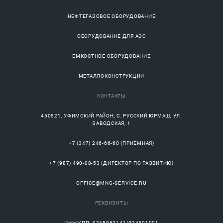
НЕФТЕГАЗОВОЕ ОБОРУДОВАНИЕ
ОБОРУДОВАНИЕ ДЛЯ АЗС
ЕМКОСТНОЕ ОБОРУДОВАНИЕ
МЕТАЛЛОКОНСТРУКЦИИ
КОНТАКТЫ
450521
,
УФИМСКИЙ РАЙОН
, С.
РУССКИЙ ЮРМАШ
, УЛ.
ЗАВОДСКАЯ, 1
+7 (347) 246-66-60
(ПРИЕМНАЯ)
+7 (987) 490-08-53
(ДИРЕКТОР ПО РАЗВИТИЮ)
OFFICE@MNG-SERVICE.RU
РЕКВИЗИТЫ
ИНН/КПП: 0245952141/024501001