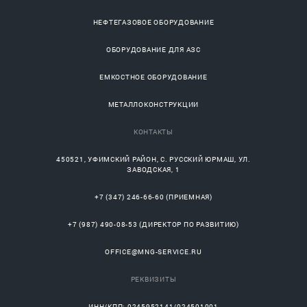
НЕФТЕГАЗОВОЕ ОБОРУДОВАНИЕ
ОБОРУДОВАНИЕ ДЛЯ АЗС
ЕМКОСТНОЕ ОБОРУДОВАНИЕ
МЕТАЛЛОКОНСТРУКЦИИ
КОНТАКТЫ
450521
,
УФИМСКИЙ РАЙОН
, С.
РУССКИЙ ЮРМАШ
, УЛ.
ЗАВОДСКАЯ, 1
+7 (347) 246-66-60
(ПРИЕМНАЯ)
+7 (987) 490-08-53
(ДИРЕКТОР ПО РАЗВИТИЮ)
OFFICE@MNG-SERVICE.RU
РЕКВИЗИТЫ
ИНН/КПП: 0245952141/024501001