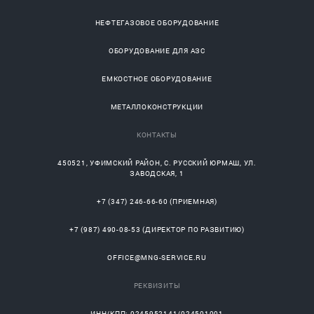
НЕФТЕГАЗОВОЕ ОБОРУДОВАНИЕ
ОБОРУДОВАНИЕ ДЛЯ АЗС
ЕМКОСТНОЕ ОБОРУДОВАНИЕ
МЕТАЛЛОКОНСТРУКЦИИ
КОНТАКТЫ
450521
,
УФИМСКИЙ РАЙОН
, С.
РУССКИЙ ЮРМАШ
, УЛ.
ЗАВОДСКАЯ, 1
+7 (347) 246-66-60
(ПРИЕМНАЯ)
+7 (987) 490-08-53
(ДИРЕКТОР ПО РАЗВИТИЮ)
OFFICE@MNG-SERVICE.RU
РЕКВИЗИТЫ
ИНН/КПП: 0245952141/024501001