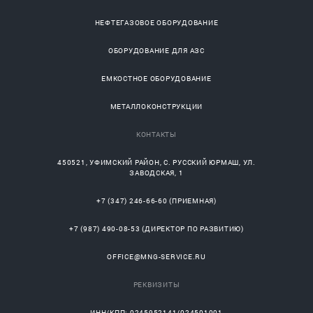
НЕФТЕГАЗОВОЕ ОБОРУДОВАНИЕ
ОБОРУДОВАНИЕ ДЛЯ АЗС
ЕМКОСТНОЕ ОБОРУДОВАНИЕ
МЕТАЛЛОКОНСТРУКЦИИ
КОНТАКТЫ
450521
,
УФИМСКИЙ РАЙОН
, С.
РУССКИЙ ЮРМАШ
, УЛ.
ЗАВОДСКАЯ, 1
+7 (347) 246-66-60
(ПРИЕМНАЯ)
+7 (987) 490-08-53
(ДИРЕКТОР ПО РАЗВИТИЮ)
OFFICE@MNG-SERVICE.RU
РЕКВИЗИТЫ
ИНН/КПП: 0245952141/024501001