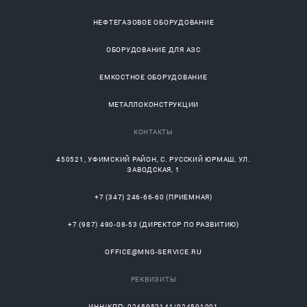
НЕФТЕГАЗОВОЕ ОБОРУДОВАНИЕ
ОБОРУДОВАНИЕ ДЛЯ АЗС
ЕМКОСТНОЕ ОБОРУДОВАНИЕ
МЕТАЛЛОКОНСТРУКЦИИ
КОНТАКТЫ
450521
,
УФИМСКИЙ РАЙОН
, С.
РУССКИЙ ЮРМАШ
, УЛ.
ЗАВОДСКАЯ, 1
+7 (347) 246-66-60
(ПРИЕМНАЯ)
+7 (987) 490-08-53
(ДИРЕКТОР ПО РАЗВИТИЮ)
OFFICE@MNG-SERVICE.RU
РЕКВИЗИТЫ
ИНН/КПП: 0245952141/024501001