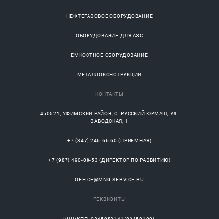
НЕФТЕГАЗОВОЕ ОБОРУДОВАНИЕ
ОБОРУДОВАНИЕ ДЛЯ АЗС
ЕМКОСТНОЕ ОБОРУДОВАНИЕ
МЕТАЛЛОКОНСТРУКЦИИ
КОНТАКТЫ
450521
,
УФИМСКИЙ РАЙОН
, С.
РУССКИЙ ЮРМАШ
, УЛ.
ЗАВОДСКАЯ, 1
+7 (347) 246-66-60
(ПРИЕМНАЯ)
+7 (987) 490-08-53
(ДИРЕКТОР ПО РАЗВИТИЮ)
OFFICE@MNG-SERVICE.RU
РЕКВИЗИТЫ
ИНН/КПП: 0245952141/024501001