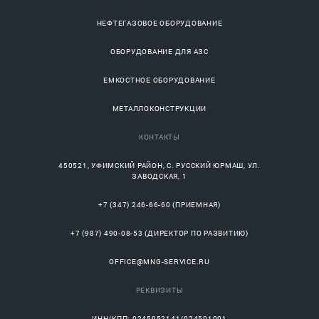
НЕФТЕГАЗОВОЕ ОБОРУДОВАНИЕ
ОБОРУДОВАНИЕ ДЛЯ АЗС
ЕМКОСТНОЕ ОБОРУДОВАНИЕ
МЕТАЛЛОКОНСТРУКЦИИ
КОНТАКТЫ
450521
,
УФИМСКИЙ РАЙОН
, С.
РУССКИЙ ЮРМАШ
, УЛ.
ЗАВОДСКАЯ, 1
+7 (347) 246-66-60
(ПРИЕМНАЯ)
+7 (987) 490-08-53
(ДИРЕКТОР ПО РАЗВИТИЮ)
OFFICE@MNG-SERVICE.RU
РЕКВИЗИТЫ
ИНН/КПП: 0245952141/024501001