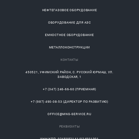
НЕФТЕГАЗОВОЕ ОБОРУДОВАНИЕ
ОБОРУДОВАНИЕ ДЛЯ АЗС
ЕМКОСТНОЕ ОБОРУДОВАНИЕ
МЕТАЛЛОКОНСТРУКЦИИ
КОНТАКТЫ
450521
,
УФИМСКИЙ РАЙОН
, С.
РУССКИЙ ЮРМАШ
, УЛ.
ЗАВОДСКАЯ, 1
+7 (347) 246-66-60
(ПРИЕМНАЯ)
+7 (987) 490-08-53
(ДИРЕКТОР ПО РАЗВИТИЮ)
OFFICE@MNG-SERVICE.RU
РЕКВИЗИТЫ
ИНН/КПП: 0245952141/024501001