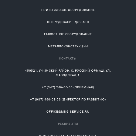
НЕФТЕГАЗОВОЕ ОБОРУДОВАНИЕ
ОБОРУДОВАНИЕ ДЛЯ АЗС
ЕМКОСТНОЕ ОБОРУДОВАНИЕ
МЕТАЛЛОКОНСТРУКЦИИ
КОНТАКТЫ
450521
,
УФИМСКИЙ РАЙОН
, С.
РУССКИЙ ЮРМАШ
, УЛ.
ЗАВОДСКАЯ, 1
+7 (347) 246-66-60
(ПРИЕМНАЯ)
+7 (987) 490-08-53
(ДИРЕКТОР ПО РАЗВИТИЮ)
OFFICE@MNG-SERVICE.RU
РЕКВИЗИТЫ
ИНН/КПП: 0245952141/024501001