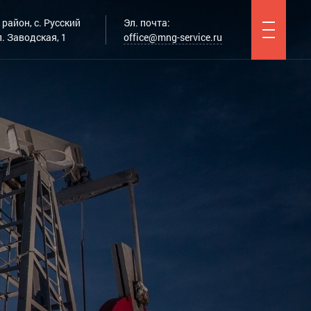
район, с. Русский
Эл. почта:
. Заводская, 1
office@mng-service.ru