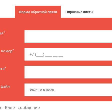
Форма обратной связи
Опросные листы
*
ия
*
 номер
*
чта
 файл