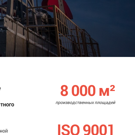
8 000
м²
е
производственных площадей
ртного
ISO 9001
нной