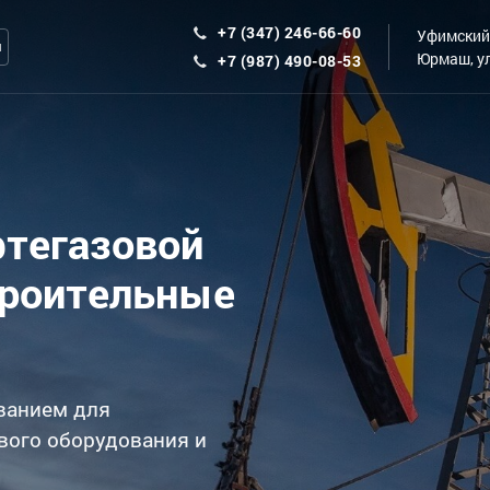
+7 (347) 246-66-60
Уфимский 
ы
Юрмаш, ул
+7 (987) 490-08-53
фтегазовой
троительные
ванием для
вого оборудования и