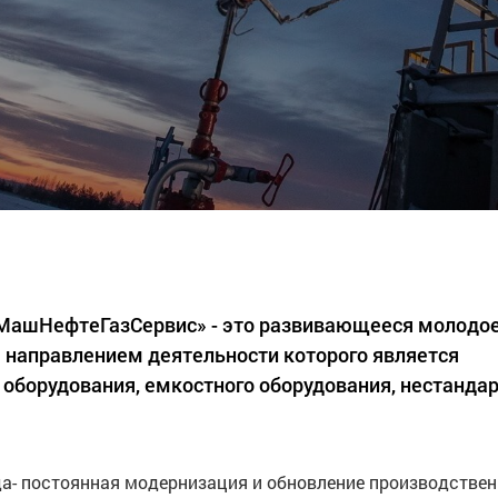
«МашНефтеГазСервис» - это развивающееся молодо
 направлением деятельности которого является
 оборудования, емкостного оборудования, нестанда
а- постоянная модернизация и обновление производстве