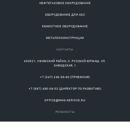
НЕФТЕГАЗОВОЕ ОБОРУДОВАНИЕ
ОБОРУДОВАНИЕ ДЛЯ АЗС
ЕМКОСТНОЕ ОБОРУДОВАНИЕ
МЕТАЛЛОКОНСТРУКЦИИ
КОНТАКТЫ
450521
,
УФИМСКИЙ РАЙОН
, С.
РУССКИЙ ЮРМАШ
, УЛ.
ЗАВОДСКАЯ, 1
+7 (347) 246-66-60
(ПРИЕМНАЯ)
+7 (987) 490-08-53
(ДИРЕКТОР ПО РАЗВИТИЮ)
OFFICE@MNG-SERVICE.RU
РЕКВИЗИТЫ
ИНН/КПП: 0245952141/024501001