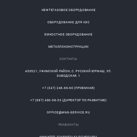
НЕФТЕГАЗОВОЕ ОБОРУДОВАНИЕ
ОБОРУДОВАНИЕ ДЛЯ АЗС
ЕМКОСТНОЕ ОБОРУДОВАНИЕ
МЕТАЛЛОКОНСТРУКЦИИ
КОНТАКТЫ
450521
,
УФИМСКИЙ РАЙОН
, С.
РУССКИЙ ЮРМАШ
, УЛ.
ЗАВОДСКАЯ, 1
+7 (347) 246-66-60
(ПРИЕМНАЯ)
+7 (987) 490-08-53
(ДИРЕКТОР ПО РАЗВИТИЮ)
OFFICE@MNG-SERVICE.RU
РЕКВИЗИТЫ
ИНН/КПП: 0245952141/024501001