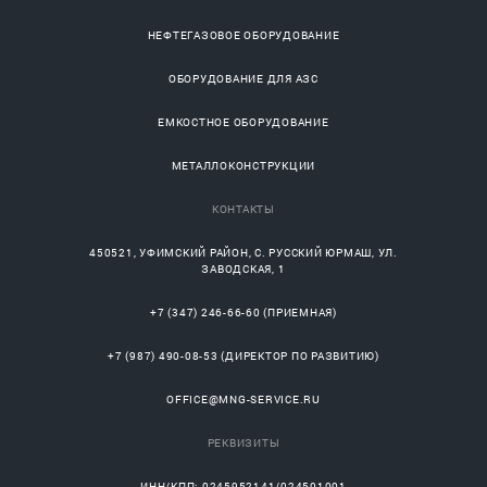
НЕФТЕГАЗОВОЕ ОБОРУДОВАНИЕ
ОБОРУДОВАНИЕ ДЛЯ АЗС
ЕМКОСТНОЕ ОБОРУДОВАНИЕ
МЕТАЛЛОКОНСТРУКЦИИ
КОНТАКТЫ
450521
,
УФИМСКИЙ РАЙОН
, С.
РУССКИЙ ЮРМАШ
, УЛ.
ЗАВОДСКАЯ, 1
+7 (347) 246-66-60
(ПРИЕМНАЯ)
+7 (987) 490-08-53
(ДИРЕКТОР ПО РАЗВИТИЮ)
OFFICE@MNG-SERVICE.RU
РЕКВИЗИТЫ
ИНН/КПП: 0245952141/024501001