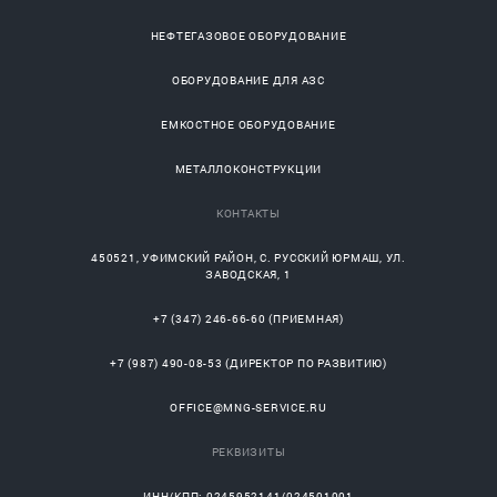
НЕФТЕГАЗОВОЕ ОБОРУДОВАНИЕ
ОБОРУДОВАНИЕ ДЛЯ АЗС
ЕМКОСТНОЕ ОБОРУДОВАНИЕ
МЕТАЛЛОКОНСТРУКЦИИ
КОНТАКТЫ
450521
,
УФИМСКИЙ РАЙОН
, С.
РУССКИЙ ЮРМАШ
, УЛ.
ЗАВОДСКАЯ, 1
+7 (347) 246-66-60
(ПРИЕМНАЯ)
+7 (987) 490-08-53
(ДИРЕКТОР ПО РАЗВИТИЮ)
OFFICE@MNG-SERVICE.RU
РЕКВИЗИТЫ
ИНН/КПП: 0245952141/024501001