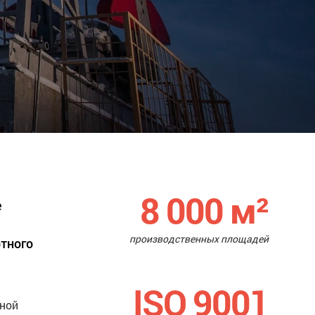
8 000
м²
е
производственных площадей
ртного
ISO 9001
нной