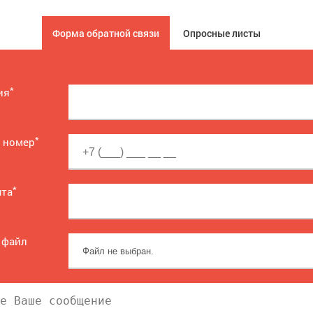
Форма обратной связи
Опросные листы
*
ия
*
 номер
*
чта
 файл