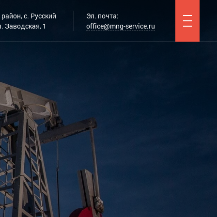
район, с. Русский
Эл. почта:
. Заводская, 1
office@mng-service.ru