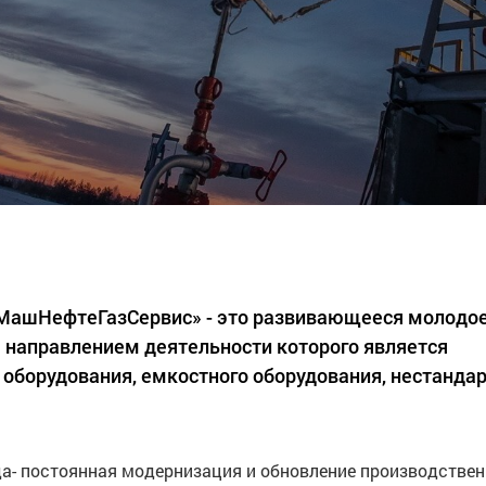
«МашНефтеГазСервис» - это развивающееся молодо
 направлением деятельности которого является
 оборудования, емкостного оборудования, нестанда
а- постоянная модернизация и обновление производстве