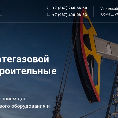
+7 (347) 246-66-60
Уфимский 
ы
Юрмаш, ул
+7 (987) 490-08-53
фтегазовой
троительные
ванием для
вого оборудования и