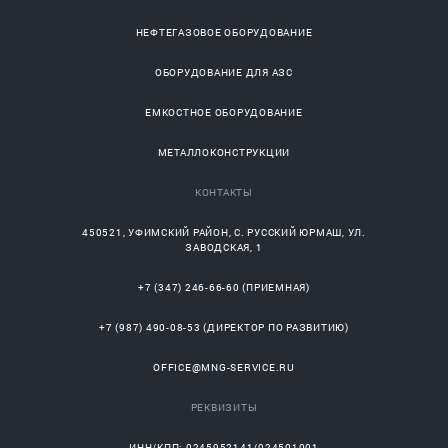
НЕФТЕГАЗОВОЕ ОБОРУДОВАНИЕ
ОБОРУДОВАНИЕ ДЛЯ АЗС
ЕМКОСТНОЕ ОБОРУДОВАНИЕ
МЕТАЛЛОКОНСТРУКЦИИ
КОНТАКТЫ
450521
,
УФИМСКИЙ РАЙОН
, С.
РУССКИЙ ЮРМАШ
, УЛ.
ЗАВОДСКАЯ, 1
+7 (347) 246-66-60
(ПРИЕМНАЯ)
+7 (987) 490-08-53
(ДИРЕКТОР ПО РАЗВИТИЮ)
OFFICE@MNG-SERVICE.RU
РЕКВИЗИТЫ
ИНН/КПП: 0245952141/024501001