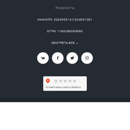
OFFICE@MNG-SERVICE.RU
РЕКВИЗИТЫ
ИНН/КПП: 0245952141/024501001
ОГРН: 1160280065990
СМОТРЕТЬ ВСЕ →
© 2019 -
2023
ООО «МашНефтеГазСервис»
Карта сайта