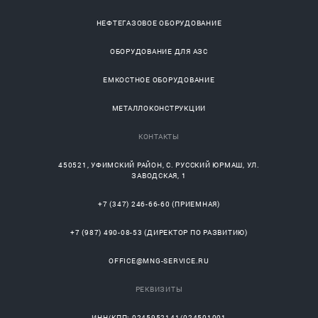
НЕФТЕГАЗОВОЕ ОБОРУДОВАНИЕ
ОБОРУДОВАНИЕ ДЛЯ АЗС
ЕМКОСТНОЕ ОБОРУДОВАНИЕ
МЕТАЛЛОКОНСТРУКЦИИ
КОНТАКТЫ
450521
,
УФИМСКИЙ РАЙОН
, С.
РУССКИЙ ЮРМАШ
, УЛ.
ЗАВОДСКАЯ, 1
+7 (347) 246-66-60
(ПРИЕМНАЯ)
+7 (987) 490-08-53
(ДИРЕКТОР ПО РАЗВИТИЮ)
OFFICE@MNG-SERVICE.RU
РЕКВИЗИТЫ
ИНН/КПП: 0245952141/024501001