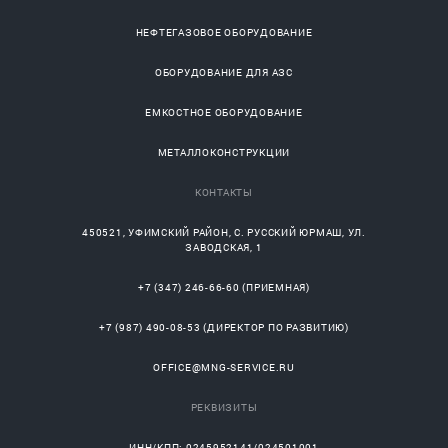
НЕФТЕГАЗОВОЕ ОБОРУДОВАНИЕ
ОБОРУДОВАНИЕ ДЛЯ АЗС
ЕМКОСТНОЕ ОБОРУДОВАНИЕ
МЕТАЛЛОКОНСТРУКЦИИ
КОНТАКТЫ
450521
,
УФИМСКИЙ РАЙОН
, С.
РУССКИЙ ЮРМАШ
, УЛ.
ЗАВОДСКАЯ, 1
+7 (347) 246-66-60
(ПРИЕМНАЯ)
+7 (987) 490-08-53
(ДИРЕКТОР ПО РАЗВИТИЮ)
OFFICE@MNG-SERVICE.RU
РЕКВИЗИТЫ
ИНН/КПП: 0245952141/024501001