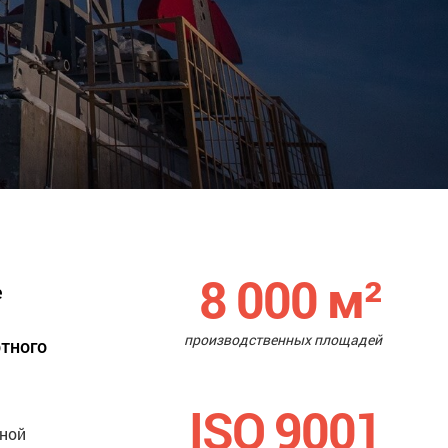
8 000
м²
е
производственных площадей
ртного
ISO 9001
нной