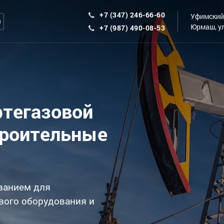
+7 (347) 246-66-60
Уфимский 
ы
Юрмаш, ул
+7 (987) 490-08-53
фтегазовой
троительные
ванием для
вого оборудования и