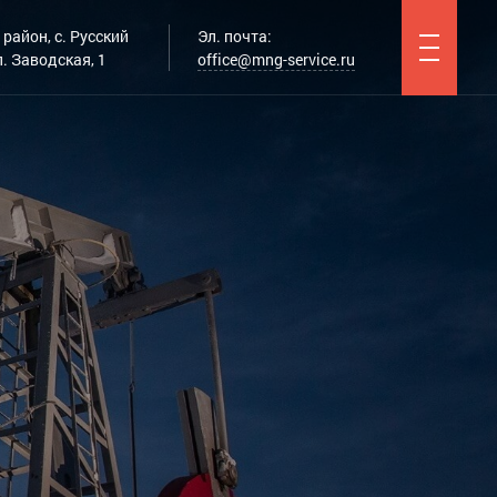
район, с. Русский
Эл. почта:
. Заводская, 1
office@mng-service.ru