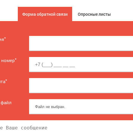
Форма обратной связи
Опросные листы
*
ия
*
 номер
*
чта
 файл