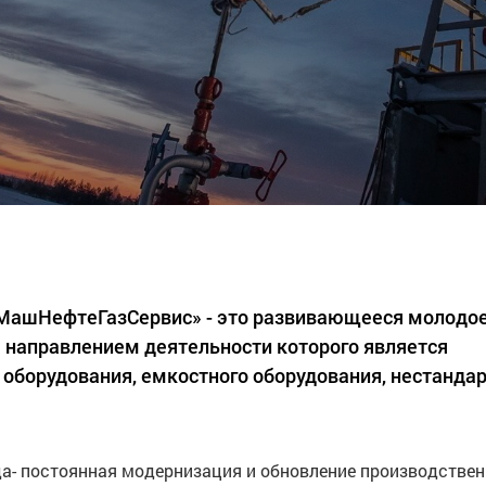
«МашНефтеГазСервис» - это развивающееся молодо
 направлением деятельности которого является
 оборудования, емкостного оборудования, нестанда
а- постоянная модернизация и обновление производстве