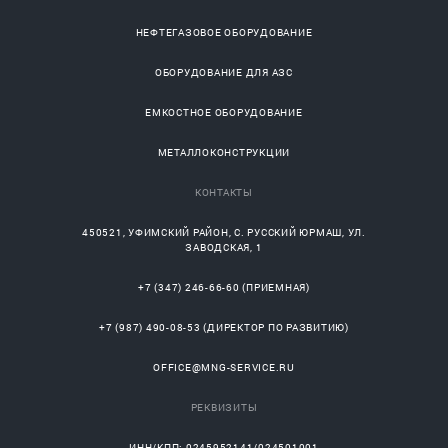
НЕФТЕГАЗОВОЕ ОБОРУДОВАНИЕ
ОБОРУДОВАНИЕ ДЛЯ АЗС
ЕМКОСТНОЕ ОБОРУДОВАНИЕ
МЕТАЛЛОКОНСТРУКЦИИ
КОНТАКТЫ
450521
,
УФИМСКИЙ РАЙОН
, С.
РУССКИЙ ЮРМАШ
, УЛ.
ЗАВОДСКАЯ, 1
+7 (347) 246-66-60
(ПРИЕМНАЯ)
+7 (987) 490-08-53
(ДИРЕКТОР ПО РАЗВИТИЮ)
OFFICE@MNG-SERVICE.RU
РЕКВИЗИТЫ
ИНН/КПП: 0245952141/024501001