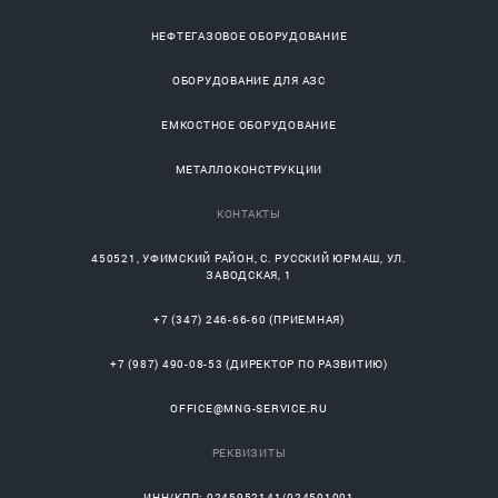
НЕФТЕГАЗОВОЕ ОБОРУДОВАНИЕ
ОБОРУДОВАНИЕ ДЛЯ АЗС
ЕМКОСТНОЕ ОБОРУДОВАНИЕ
МЕТАЛЛОКОНСТРУКЦИИ
КОНТАКТЫ
450521
,
УФИМСКИЙ РАЙОН
, С.
РУССКИЙ ЮРМАШ
, УЛ.
ЗАВОДСКАЯ, 1
+7 (347) 246-66-60
(ПРИЕМНАЯ)
+7 (987) 490-08-53
(ДИРЕКТОР ПО РАЗВИТИЮ)
OFFICE@MNG-SERVICE.RU
РЕКВИЗИТЫ
ИНН/КПП: 0245952141/024501001