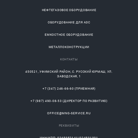
НЕФТЕГАЗОВОЕ ОБОРУДОВАНИЕ
ОБОРУДОВАНИЕ ДЛЯ АЗС
ЕМКОСТНОЕ ОБОРУДОВАНИЕ
МЕТАЛЛОКОНСТРУКЦИИ
КОНТАКТЫ
450521
,
УФИМСКИЙ РАЙОН
, С.
РУССКИЙ ЮРМАШ
, УЛ.
ЗАВОДСКАЯ, 1
+7 (347) 246-66-60
(ПРИЕМНАЯ)
+7 (987) 490-08-53
(ДИРЕКТОР ПО РАЗВИТИЮ)
OFFICE@MNG-SERVICE.RU
РЕКВИЗИТЫ
ИНН/КПП: 0245952141/024501001