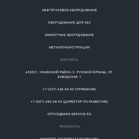
НЕФТЕГАЗОВОЕ ОБОРУДОВАНИЕ
ОБОРУДОВАНИЕ ДЛЯ АЗС
ЕМКОСТНОЕ ОБОРУДОВАНИЕ
МЕТАЛЛОКОНСТРУКЦИИ
КОНТАКТЫ
450521
,
УФИМСКИЙ РАЙОН
, С.
РУССКИЙ ЮРМАШ
, УЛ.
ЗАВОДСКАЯ, 1
+7 (347) 246-66-60
(ПРИЕМНАЯ)
+7 (987) 490-08-53
(ДИРЕКТОР ПО РАЗВИТИЮ)
OFFICE@MNG-SERVICE.RU
РЕКВИЗИТЫ
ИНН/КПП: 0245952141/024501001