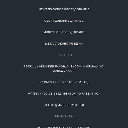
НЕФТЕГАЗОВОЕ ОБОРУДОВАНИЕ
ОБОРУДОВАНИЕ ДЛЯ АЗС
ЕМКОСТНОЕ ОБОРУДОВАНИЕ
МЕТАЛЛОКОНСТРУКЦИИ
КОНТАКТЫ
450521
,
УФИМСКИЙ РАЙОН
, С.
РУССКИЙ ЮРМАШ
, УЛ.
ЗАВОДСКАЯ, 1
+7 (347) 246-66-60
(ПРИЕМНАЯ)
+7 (987) 490-08-53
(ДИРЕКТОР ПО РАЗВИТИЮ)
OFFICE@MNG-SERVICE.RU
РЕКВИЗИТЫ
ИНН/КПП: 0245952141/024501001