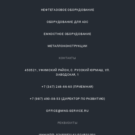
НЕФТЕГАЗОВОЕ ОБОРУДОВАНИЕ
ОБОРУДОВАНИЕ ДЛЯ АЗС
ЕМКОСТНОЕ ОБОРУДОВАНИЕ
МЕТАЛЛОКОНСТРУКЦИИ
КОНТАКТЫ
450521
,
УФИМСКИЙ РАЙОН
, С.
РУССКИЙ ЮРМАШ
, УЛ.
ЗАВОДСКАЯ, 1
+7 (347) 246-66-60
(ПРИЕМНАЯ)
+7 (987) 490-08-53
(ДИРЕКТОР ПО РАЗВИТИЮ)
OFFICE@MNG-SERVICE.RU
РЕКВИЗИТЫ
ИНН/КПП: 0245952141/024501001