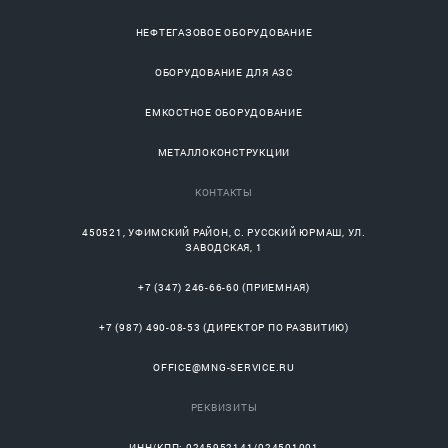
НЕФТЕГАЗОВОЕ ОБОРУДОВАНИЕ
ОБОРУДОВАНИЕ ДЛЯ АЗС
ЕМКОСТНОЕ ОБОРУДОВАНИЕ
МЕТАЛЛОКОНСТРУКЦИИ
КОНТАКТЫ
450521
,
УФИМСКИЙ РАЙОН
, С.
РУССКИЙ ЮРМАШ
, УЛ.
ЗАВОДСКАЯ, 1
+7 (347) 246-66-60
(ПРИЕМНАЯ)
+7 (987) 490-08-53
(ДИРЕКТОР ПО РАЗВИТИЮ)
OFFICE@MNG-SERVICE.RU
РЕКВИЗИТЫ
ИНН/КПП: 0245952141/024501001